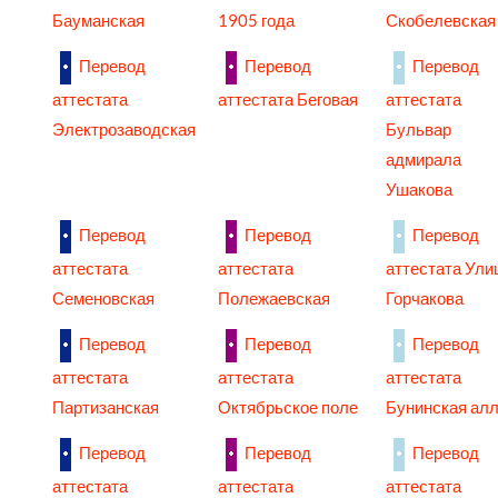
Бауманская
1905 года
Скобелевская
Перевод
Перевод
Перевод
аттестата
аттестата Беговая
аттестата
Электрозаводская
Бульвар
адмирала
Ушакова
Перевод
Перевод
Перевод
аттестата
аттестата
аттестата Ули
Семеновская
Полежаевская
Горчакова
Перевод
Перевод
Перевод
аттестата
аттестата
аттестата
Партизанская
Октябрьское поле
Бунинская ал
Перевод
Перевод
Перевод
аттестата
аттестата
аттестата