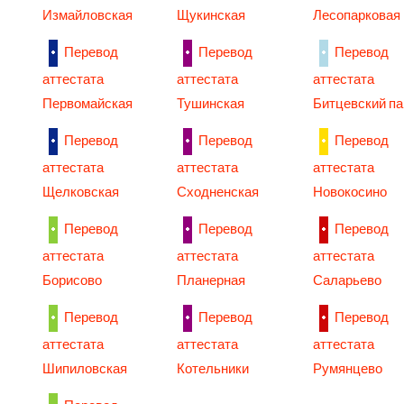
Измайловская
Щукинская
Лесопарковая
Перевод
Перевод
Перевод
аттестата
аттестата
аттестата
Первомайская
Тушинская
Битцевский па
Перевод
Перевод
Перевод
аттестата
аттестата
аттестата
Щелковская
Сходненская
Новокосино
Перевод
Перевод
Перевод
аттестата
аттестата
аттестата
Борисово
Планерная
Саларьево
Перевод
Перевод
Перевод
аттестата
аттестата
аттестата
Шипиловская
Котельники
Румянцево