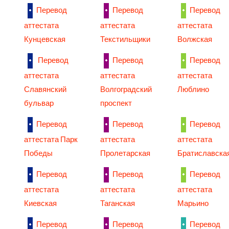
Перевод
Перевод
Перевод
аттестата
аттестата
аттестата
Кунцевская
Текстильщики
Волжская
Перевод
Перевод
Перевод
аттестата
аттестата
аттестата
Славянский
Волгоградский
Люблино
бульвар
проспект
Перевод
Перевод
Перевод
аттестата Парк
аттестата
аттестата
Победы
Пролетарская
Братиславска
Перевод
Перевод
Перевод
аттестата
аттестата
аттестата
Киевская
Таганская
Марьино
Перевод
Перевод
Перевод