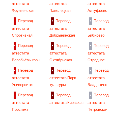
аттестата
аттестата
аттестата
Фрунзенская
Павелецкая
Алтуфьево
Перевод
Перевод
Перевод
аттестата
аттестата
аттестата
Спортивная
Добрынинская
Бибирево
Перевод
Перевод
Перевод
аттестата
аттестата
аттестата
Воробьёвы горы
Октябрьская
Отрадное
Перевод
Перевод
Перевод
аттестата
аттестата Парк
аттестата
Университет
культуры
Владыкино
Перевод
Перевод
Перевод
аттестата
аттестата Киевская
аттестата
Проспект
Петровско-