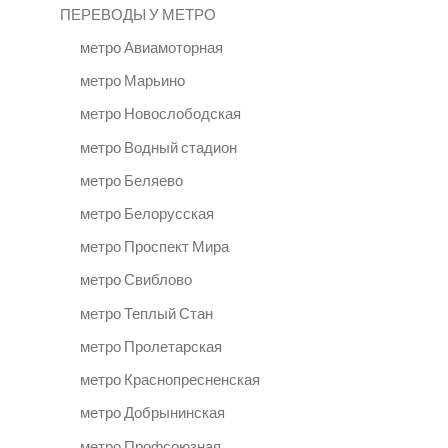
ПЕРЕВОДЫ У МЕТРО
метро Авиамоторная
метро Марьино
метро Новослободская
метро Водный стадион
метро Беляево
метро Белорусская
метро Проспект Мира
метро Свиблово
метро Теплый Стан
метро Пролетарская
метро Краснопресненская
метро Добрынинская
метро Профсоюзная