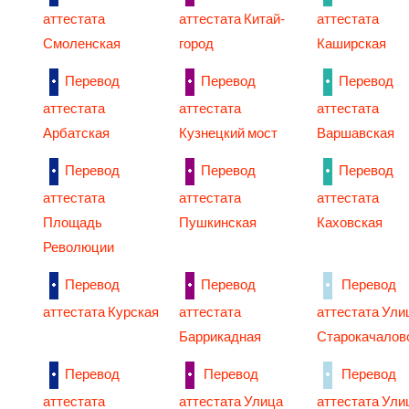
аттестата
аттестата Китай-
аттестата
Смоленская
город
Каширская
Перевод
Перевод
Перевод
аттестата
аттестата
аттестата
Арбатская
Кузнецкий мост
Варшавская
Перевод
Перевод
Перевод
аттестата
аттестата
аттестата
Площадь
Пушкинская
Каховская
Революции
Перевод
Перевод
Перевод
аттестата Курская
аттестата
аттестата Ули
Баррикадная
Старокачалов
Перевод
Перевод
Перевод
аттестата
аттестата Улица
аттестата Ули