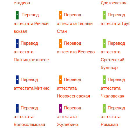
стадион
Достоевская
Перевод
Перевод
Перевод
аттестата Речной
аттестата Теплый
аттестата Тру
вокзал
Стан
Перевод
Перевод
Перевод
аттестата
аттестата Ясенево
аттестата
Пятницкое шоссе
Сретенский
бульвар
Перевод
Перевод
Перевод
аттестата Митино
аттестата
аттестата
Новоясеневская
Чкаловская
Перевод
Перевод
Перевод
аттестата
аттестата
аттестата
Волоколамская
Жулебино
Римская