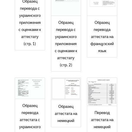
Образец
перевода с
украинского
Образец
Образец
приложения
перевода с
перевода
с оценками к
украинского
аттестата на
аттестату
приложения
французский
(стр. 1)
с оценками к
язык
аттестату
(стр. 2)
Образец
Образец
перевода
Перевод
аттестата на
аттестата с
аттестата на
немецкий
украинского
немецкий