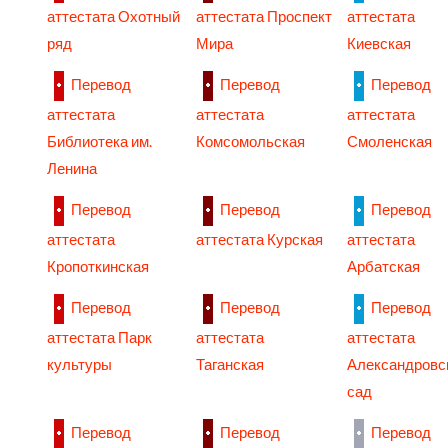
аттестата Охотный
аттестата Проспект
аттестата
ряд
Мира
Киевская
Перевод
Перевод
Перевод
аттестата
аттестата
аттестата
Библиотека им.
Комсомольская
Смоленская
Ленина
Перевод
Перевод
Перевод
аттестата
аттестата Курская
аттестата
Кропоткинская
Арбатская
Перевод
Перевод
Перевод
аттестата Парк
аттестата
аттестата
культуры
Таганская
Александровс
сад
Перевод
Перевод
Перевод