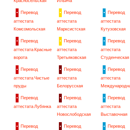
Красносельская
Ильича
Перевод
Перевод
Перевод
аттестата
аттестата
аттестата
Комсомольская
Марксистская
Кутузовская
Перевод
Перевод
Перевод
аттестата Красные
аттестата
аттестата
ворота
Третьяковская
Студенческая
Перевод
Перевод
Перевод
аттестата Чистые
аттестата
аттестата
пруды
Белорусская
Международн
Перевод
Перевод
Перевод
аттестата Лубянка
аттестата
аттестата
Новослободская
Выставочная
Перевод
Перевод
Перевод