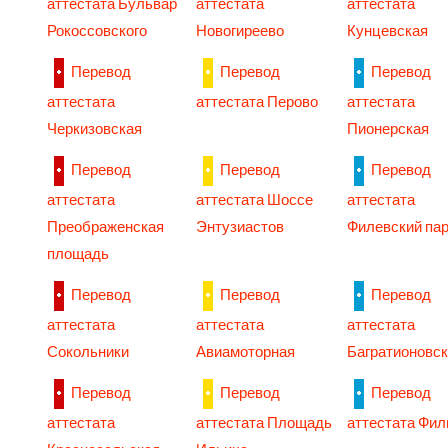
аттестата Бульвар
аттестата
аттестата
Рокоссовского
Новогиреево
Кунцевская
Перевод
Перевод
Перевод
аттестата
аттестата Перово
аттестата
Черкизовская
Пионерская
Перевод
Перевод
Перевод
аттестата
аттестата Шоссе
аттестата
Преображенская
Энтузиастов
Филевский па
площадь
Перевод
Перевод
Перевод
аттестата
аттестата
аттестата
Сокольники
Авиамоторная
Багратионовс
Перевод
Перевод
Перевод
аттестата
аттестата Площадь
аттестата Фил