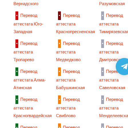
Вернадского
Разумовская
Перевод
Перевод
Перевод
аттестата Юго-
аттестата
аттестата
Западная
Краснопресненская
Тимирязевска
Перевод
Перевод
Перевод
аттестата
аттестата
аттестата
Тропарево
Медведково
Дмитровская
Перевод
Перевод
Перевод
аттестата Алма-
аттестата
аттестата
Атинская
Бабушкинская
Савеловская
Перевод
Перевод
Перевод
аттестата
аттестата
аттестата
Красногвардейская
Свиблово
Менделеевск
Перевод
Перевод
Перевод