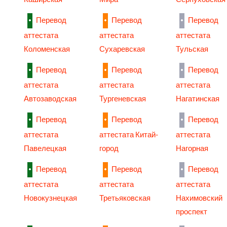
Перевод
Перевод
Перевод
аттестата
аттестата
аттестата
Коломенская
Сухаревская
Тульская
Перевод
Перевод
Перевод
аттестата
аттестата
аттестата
Автозаводская
Тургеневская
Нагатинская
Перевод
Перевод
Перевод
аттестата
аттестата Китай-
аттестата
Павелецкая
город
Нагорная
Перевод
Перевод
Перевод
аттестата
аттестата
аттестата
Новокузнецкая
Третьяковская
Нахимовский
проспект