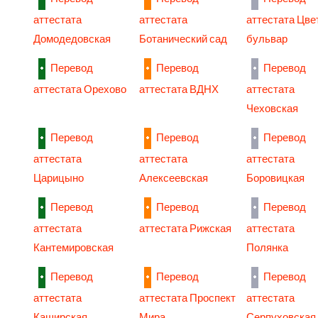
аттестата
аттестата
аттестата Цве
Домодедовская
Ботанический сад
бульвар
Перевод
Перевод
Перевод
аттестата Орехово
аттестата ВДНХ
аттестата
Чеховская
Перевод
Перевод
Перевод
аттестата
аттестата
аттестата
Царицыно
Алексеевская
Боровицкая
Перевод
Перевод
Перевод
аттестата
аттестата Рижская
аттестата
Кантемировская
Полянка
Перевод
Перевод
Перевод
аттестата
аттестата Проспект
аттестата
Каширская
Мира
Серпуховская