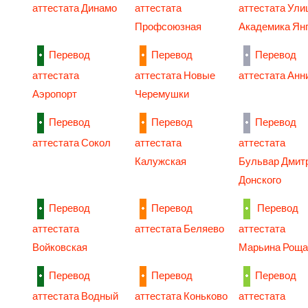
аттестата Динамо
аттестата
аттестата Ули
Профсоюзная
Академика Ян
Перевод
Перевод
Перевод
аттестата
аттестата Новые
аттестата Анн
Аэропорт
Черемушки
Перевод
Перевод
Перевод
аттестата Сокол
аттестата
аттестата
Калужская
Бульвар Дмит
Донского
Перевод
Перевод
Перевод
аттестата
аттестата Беляево
аттестата
Войковская
Марьина Рощ
Перевод
Перевод
Перевод
аттестата Водный
аттестата Коньково
аттестата