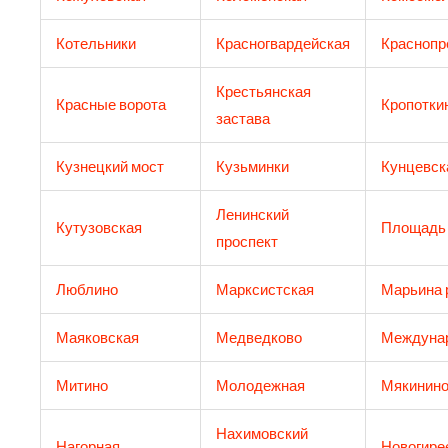
Котельники
Красногвардейская
Краснопр
Крестьянская
Красные ворота
Кропотки
застава
Кузнецкий мост
Кузьминки
Кунцевск
Ленинский
Кутузовская
Площадь
проспект
Люблино
Марксистская
Марьина 
Маяковская
Медведково
Междуна
Митино
Молодежная
Мякинин
Нахимовский
Нагорная
Новогире