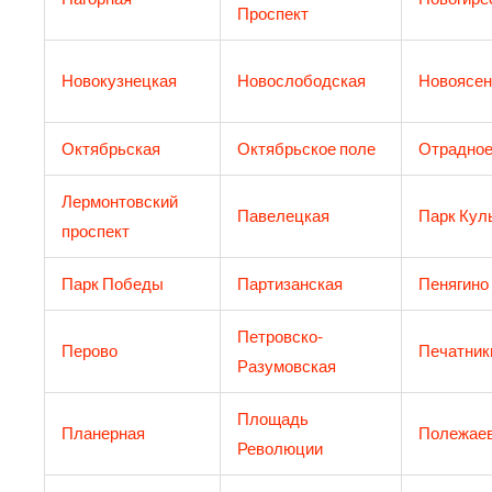
Проспект
Новокузнецкая
Новослободская
Новоясен
Октябрьская
Октябрьское поле
Отрадно
Лермонтовский
Павелецкая
Парк Кул
проспект
Парк Победы
Партизанская
Пенягино
Петровско-
Перово
Печатник
Разумовская
Площадь
Планерная
Полежаев
Революции