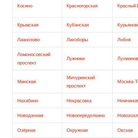
Косино
Красногорская
Красный 
Крымская
Кубанская
Курьянов
Лианозово
Лихоборы
Лобня
Ломоносовский
Лужники
Лухманов
проспект
Мичуринский
Минская
Москва-Т
проспект
Нахабино
Некрасовка
Немчинов
Новодачная
Новопеределкино
Новохохл
Озёрная
Окружная
Окская