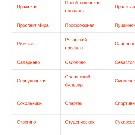
Преображенская
Пражская
Пролетар
площадь
Проспект Мира
Профсоюзная
Пушкинс
Рязанский
Римская
Савеловс
проспект
Саларьево
Свиблово
Севастоп
Славянский
Серпуховская
Смоленс
бульвар
Сокольники
Спартак
Спортивн
Строгино
Студенческая
Сухаревс