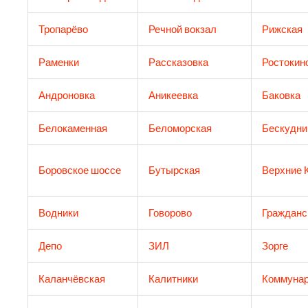
Тропарёво
Речной вокзал
Рижская
Раменки
Рассказовка
Ростокин
Андроновка
Аникеевка
Баковка
Белокаменная
Беломорская
Бескудни
Боровское шоссе
Бутырская
Верхние 
Водники
Говорово
Гражданс
Депо
ЗИЛ
Зорге
Каланчёвская
Калитники
Коммунар