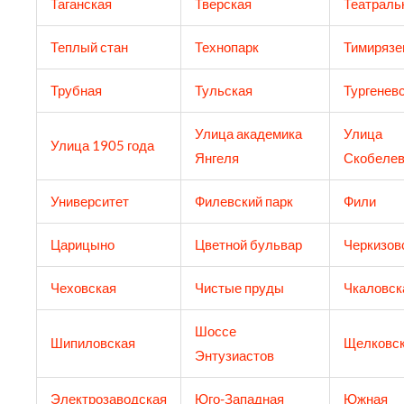
Таганская
Тверская
Театраль
Теплый стан
Технопарк
Тимирязе
Трубная
Тульская
Тургенев
Улица академика
Улица
Улица 1905 года
Янгеля
Скобелев
Университет
Филевский парк
Фили
Царицыно
Цветной бульвар
Черкизов
Чеховская
Чистые пруды
Чкаловск
Шоссе
Шипиловская
Щелковс
Энтузиастов
Электрозаводская
Юго-Западная
Южная