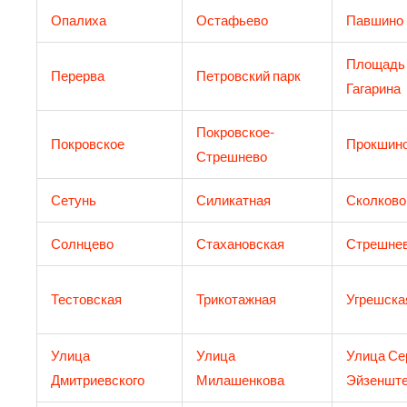
Опалиха
Остафьево
Павшино
Площадь
Перерва
Петровский парк
Гагарина
Покровское-
Покровское
Прокшин
Стрешнево
Сетунь
Силикатная
Сколково
Солнцево
Стахановская
Стрешне
Тестовская
Трикотажная
Угрешска
Улица
Улица
Улица Се
Дмитриевского
Милашенкова
Эйзеншт