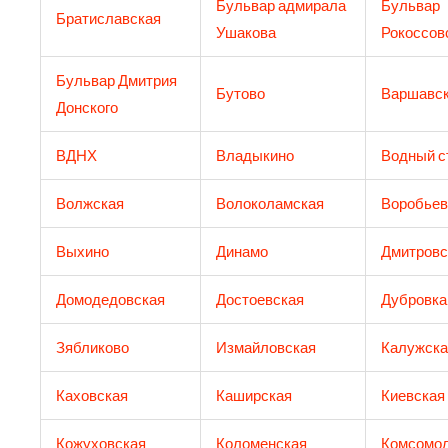
Бульвар адмирала
Бульвар
Братиславская
Ушакова
Рокоссов
Бульвар Дмитрия
Бутово
Варшавс
Донского
ВДНХ
Владыкино
Водный с
Волжская
Волоколамская
Воробьев
Выхино
Динамо
Дмитровс
Домодедовская
Достоевская
Дубровка
Зябликово
Измайловская
Калужска
Каховская
Каширская
Киевская
Кожуховская
Коломенская
Комсомол