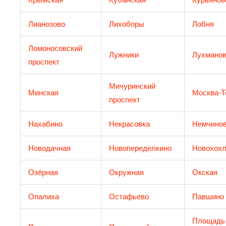
Лианозово
Лихоборы
Лобня
Ломоносовский
Лужники
Лухманов
проспект
Мичуринский
Минская
Москва-Т
проспект
Нахабино
Некрасовка
Немчинов
Новодачная
Новопеределкино
Новохохл
Озёрная
Окружная
Окская
Опалиха
Остафьево
Павшино
Площадь