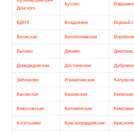
Бутово
Варшавс
Донского
ВДНХ
Владыкино
Водный с
Волжская
Волоколамская
Воробьев
Выхино
Динамо
Дмитровс
Домодедовская
Достоевская
Дубровка
Зябликово
Измайловская
Калужска
Каховская
Каширская
Киевская
Кожуховская
Коломенская
Комсомол
Котельники
Красногвардейская
Краснопр