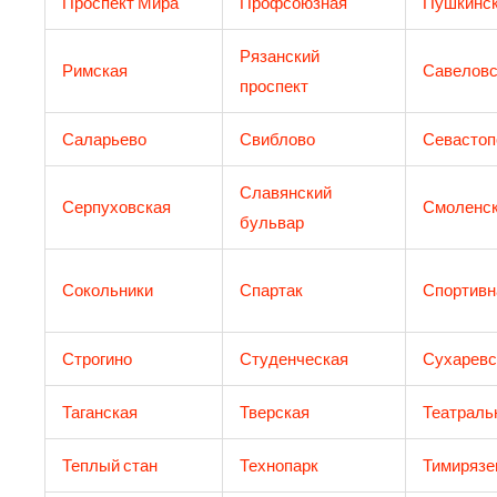
Проспект Мира
Профсоюзная
Пушкинс
Рязанский
Римская
Савеловс
проспект
Саларьево
Свиблово
Севастоп
Славянский
Серпуховская
Смоленс
бульвар
Сокольники
Спартак
Спортивн
Строгино
Студенческая
Сухаревс
Таганская
Тверская
Театраль
Теплый стан
Технопарк
Тимирязе