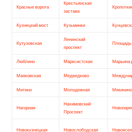
Крестьянская
Красные ворота
Кропотки
застава
Кузнецкий мост
Кузьминки
Кунцевск
Ленинский
Кутузовская
Площадь
проспект
Люблино
Марксистская
Марьина 
Маяковская
Медведково
Междуна
Митино
Молодежная
Мякинин
Нахимовский
Нагорная
Новогире
Проспект
Новокузнецкая
Новослободская
Новоясен