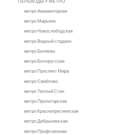
ПЕРЕВОДЫ У МЕТРО
метро Авиамоторная
метро Марьино
метро Новослободская
метро Водный стадион
метро Беляево
метро Белорусская
метро Проспект Мира
метро Свиблово
метро Теплый Стан
метро Пролетарская
метро Краснопресненская
метро Добрынинская
метро Профсоюзная