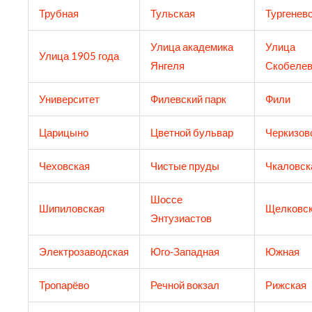
Трубная
Тульская
Тургенев
Улица академика
Улица
Улица 1905 года
Янгеля
Скобелев
Университет
Филевский парк
Фили
Царицыно
Цветной бульвар
Черкизов
Чеховская
Чистые пруды
Чкаловск
Шоссе
Шипиловская
Щелковс
Энтузиастов
Электрозаводская
Юго-Западная
Южная
Тропарёво
Речной вокзал
Рижская