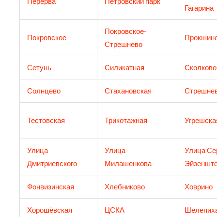
Перерва
Петровский парк
Гагарина
Покровское-
Покровское
Прокшин
Стрешнево
Сетунь
Силикатная
Сколково
Солнцево
Стахановская
Стрешне
Тестовская
Трикотажная
Угрешска
Улица
Улица
Улица Се
Дмитриевского
Милашенкова
Эйзеншт
Фонвизинская
Хлебниково
Ховрино
Хорошёвская
ЦСКА
Шелепих