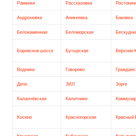
Раменки
Рассказовка
Ростокин
Андроновка
Аникеевка
Баковка
Белокаменная
Беломорская
Бескудни
Боровское шоссе
Бутырская
Верхние 
Водники
Говорово
Гражданс
Депо
ЗИЛ
Зорге
Каланчёвская
Калитники
Коммунар
Косино
Красногорская
Красный 
Крымская
Кубанская
Курьянов