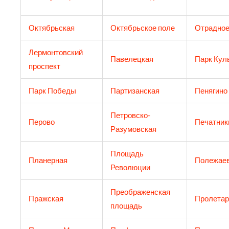
Октябрьская
Октябрьское поле
Отрадно
Лермонтовский
Павелецкая
Парк Кул
проспект
Парк Победы
Партизанская
Пенягино
Петровско-
Перово
Печатник
Разумовская
Площадь
Планерная
Полежаев
Революции
Преображенская
Пражская
Пролетар
площадь