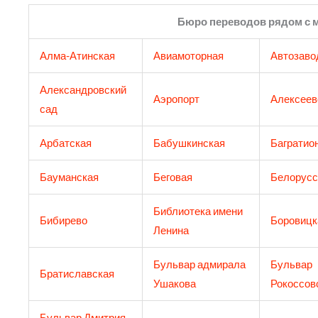
Бюро переводов рядом с 
Алма-Атинская
Авиамоторная
Автозаво
Александровский
Аэропорт
Алексеев
сад
Арбатская
Бабушкинская
Багратио
Бауманская
Беговая
Белорусс
Библиотека имени
Бибирево
Боровицк
Ленина
Бульвар адмирала
Бульвар
Братиславская
Ушакова
Рокоссов
Бульвар Дмитрия