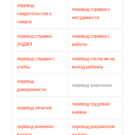
перевод
перевод справки о
свидетельства о
несудимости
смерти
перевод справки
перевод справки с
2НДФЛ
работы
перевод справки с
перевод согласия на
учебы
выезд ребёнка
перевод
перевод заявления
доверенности
перевод трудовой
перевод печатей
книжки
перевод военного
перевод документов
билета
на визу