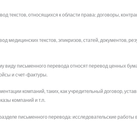
од текстов, относящихся к области права: договоры, контра
од медицинских текстов, эпикризов, статей, документов, рез
му виду письменного перевода относят перевод ценных бума
ойсы и счет-фактуры.
нтации компаний, таких, как учредительный договор, устав
азы компаний и т.п.
разделе письменного перевода: исследовательские работы 