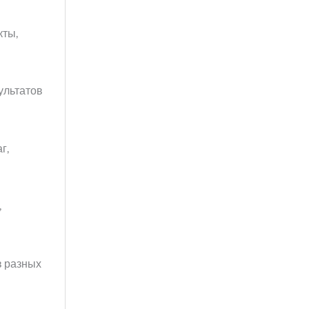
кты,
ультатов
г,
,
в разных