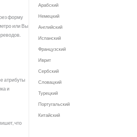
Арабский
Немецкий
ерез форму
метро или Вы
Английский
ереводов.
Испанский
Французский
Иврит
Сербский
ые атрибуты
Словацкий
ка и
Турецкий
Португальский
Китайский
пишет, что