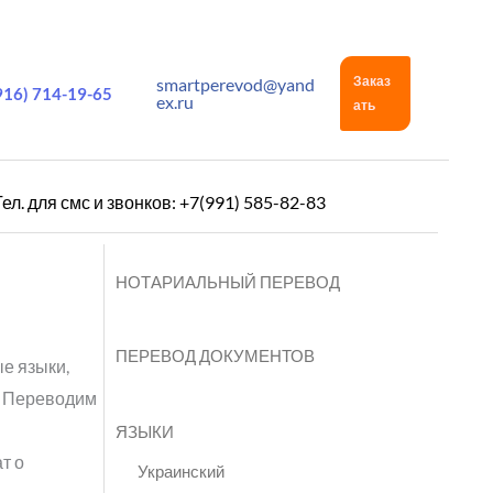
Заказ
smartperevod@yand
916) 714-19-65
ex.ru
ать
Тел. для смс и звонков: +7(991) 585-82-83
НОТАРИАЛЬНЫЙ ПЕРЕВОД
ПЕРЕВОД ДОКУМЕНТОВ
е языки,
. Переводим
ЯЗЫКИ
т о
Украинский