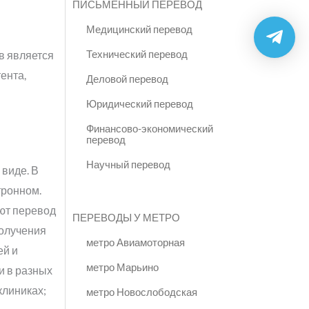
ПИСЬМЕННЫЙ ПЕРЕВОД
Медицинский перевод
Технический перевод
в является
ента,
Деловой перевод
Юридический перевод
Финансово-экономический
перевод
Научный перевод
 виде. В
тронном.
ют перевод
ПЕРЕВОДЫ У МЕТРО
получения
метро Авиамоторная
ей и
метро Марьино
и в разных
клиниках;
метро Новослободская