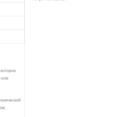
 которое
и или
технической
ем,