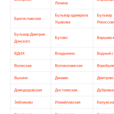
Ленина
Бульвар адмирала
Бульвар
Братиславская
Ушакова
Рокоссов
Бульвар Дмитрия
Бутово
Варшавс
Донского
ВДНХ
Владыкино
Водный с
Волжская
Волоколамская
Воробьев
Выхино
Динамо
Дмитровс
Домодедовская
Достоевская
Дубровка
Зябликово
Измайловская
Калужска