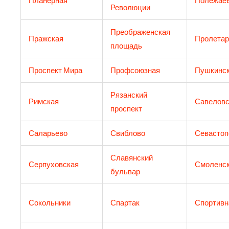
Планерная
Полежаев
Революции
Преображенская
Пражская
Пролетар
площадь
Проспект Мира
Профсоюзная
Пушкинс
Рязанский
Римская
Савеловс
проспект
Саларьево
Свиблово
Севастоп
Славянский
Серпуховская
Смоленс
бульвар
Сокольники
Спартак
Спортивн