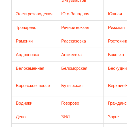
Энтузиастов
Электрозаводская
Юго-Западная
Южная
Тропарёво
Речной вокзал
Рижская
Раменки
Рассказовка
Ростокин
Андроновка
Аникеевка
Баковка
Белокаменная
Беломорская
Бескудни
Боровское шоссе
Бутырская
Верхние 
Водники
Говорово
Гражданс
Депо
ЗИЛ
Зорге