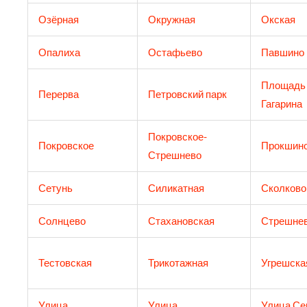
Озёрная
Окружная
Окская
Опалиха
Остафьево
Павшино
Площадь
Перерва
Петровский парк
Гагарина
Покровское-
Покровское
Прокшин
Стрешнево
Сетунь
Силикатная
Сколково
Солнцево
Стахановская
Стрешне
Тестовская
Трикотажная
Угрешска
Улица
Улица
Улица Се