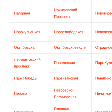
Нахимовский
Нагорная
Новогире
Проспект
Новокузнецкая
Новослободская
Новоясен
Октябрьская
Октябрьское поле
Отрадно
Лермонтовский
Павелецкая
Парк Кул
проспект
Парк Победы
Партизанская
Пенягино
Петровско-
Перово
Печатник
Разумовская
Площадь