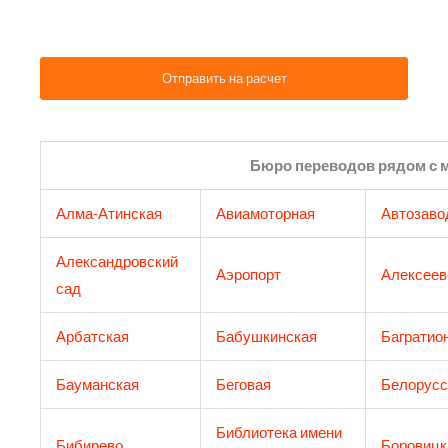
Бюро переводов рядом с 
Алма-Атинская
Авиамоторная
Автозаво
Александровский
Аэропорт
Алексеев
сад
Арбатская
Бабушкинская
Багратио
Бауманская
Беговая
Белорусс
Библиотека имени
Бибирево
Боровицк