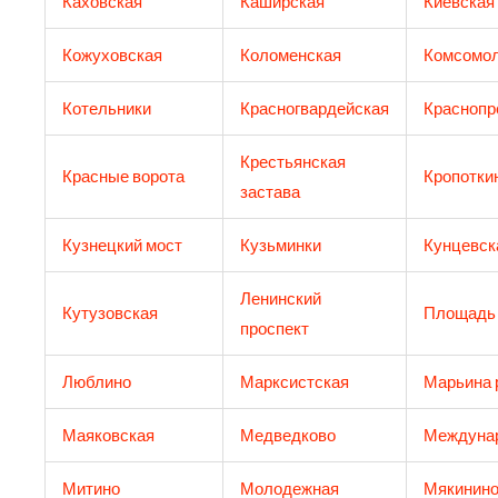
Каховская
Каширская
Киевская
Кожуховская
Коломенская
Комсомол
Котельники
Красногвардейская
Краснопр
Крестьянская
Красные ворота
Кропотки
застава
Кузнецкий мост
Кузьминки
Кунцевск
Ленинский
Кутузовская
Площадь
проспект
Люблино
Марксистская
Марьина 
Маяковская
Медведково
Междуна
Митино
Молодежная
Мякинин