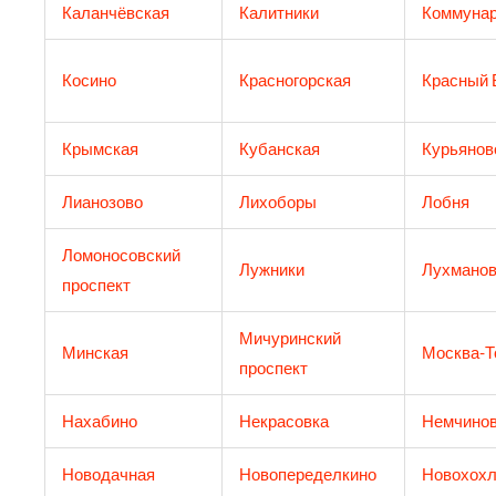
Каланчёвская
Калитники
Коммунар
Косино
Красногорская
Красный 
Крымская
Кубанская
Курьянов
Лианозово
Лихоборы
Лобня
Ломоносовский
Лужники
Лухманов
проспект
Мичуринский
Минская
Москва-Т
проспект
Нахабино
Некрасовка
Немчинов
Новодачная
Новопеределкино
Новохохл