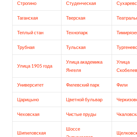
Строгино
Студенческая
Сухаревс
Таганская
Тверская
Театраль
Теплый стан
Технопарк
Тимирязе
Трубная
Тульская
Тургенев
Улица академика
Улица
Улица 1905 года
Янгеля
Скобелев
Университет
Филевский парк
Фили
Царицыно
Цветной бульвар
Черкизов
Чеховская
Чистые пруды
Чкаловск
Шоссе
Шипиловская
Щелковс