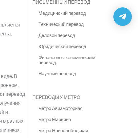
ПИСЬМЕННЫЙ ПЕРЕВОД
Медицинский перевод
Технический перевод
является
ента,
Деловой перевод
Юридический перевод
Финансово-экономический
перевод
Научный перевод
 виде. В
тронном.
ют перевод
ПЕРЕВОДЫ У МЕТРО
получения
метро Авиамоторная
ей и
метро Марьино
и в разных
клиниках;
метро Новослободская