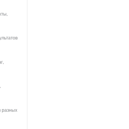
кты,
ультатов
г,
,
в разных