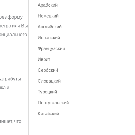
Арабский
Немецкий
ерез форму
метро или Вы
Английский
фициального
Испанский
Французский
Иврит
Сербский
 атрибуты
Словацкий
ка и
Турецкий
Португальский
Китайский
пишет, что