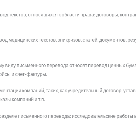
од текстов, относящихся к области права: договоры, контра
од медицинских текстов, эпикризов, статей, документов, рез
му виду письменного перевода относят перевод ценных бума
ойсы и счет-фактуры.
нтации компаний, таких, как учредительный договор, устав
азы компаний и т.п.
разделе письменного перевода: исследовательские работы 