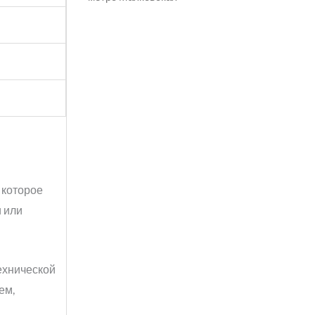
 которое
и или
технической
ем,