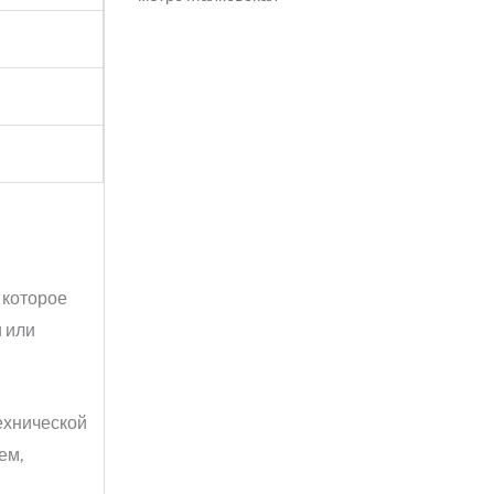
 которое
и или
технической
ем,