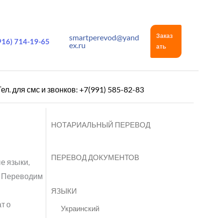
Заказ
smartperevod@yand
916) 714-19-65
ex.ru
ать
Тел. для смс и звонков: +7(991) 585-82-83
НОТАРИАЛЬНЫЙ ПЕРЕВОД
ПЕРЕВОД ДОКУМЕНТОВ
е языки,
. Переводим
ЯЗЫКИ
т о
Украинский