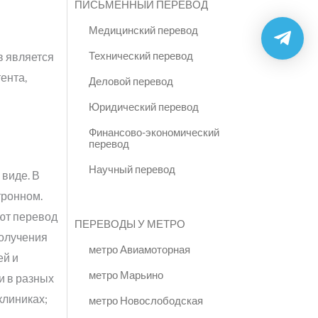
ПИСЬМЕННЫЙ ПЕРЕВОД
Медицинский перевод
Технический перевод
в является
ента,
Деловой перевод
Юридический перевод
Финансово-экономический
перевод
Научный перевод
 виде. В
тронном.
ют перевод
ПЕРЕВОДЫ У МЕТРО
получения
метро Авиамоторная
ей и
метро Марьино
и в разных
клиниках;
метро Новослободская