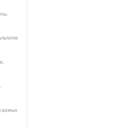
кты,
ультатов
г,
,
в разных