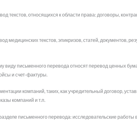
од текстов, относящихся к области права: договоры, контра
од медицинских текстов, эпикризов, статей, документов, рез
му виду письменного перевода относят перевод ценных бума
ойсы и счет-фактуры.
нтации компаний, таких, как учредительный договор, устав
азы компаний и т.п.
разделе письменного перевода: исследовательские работы 