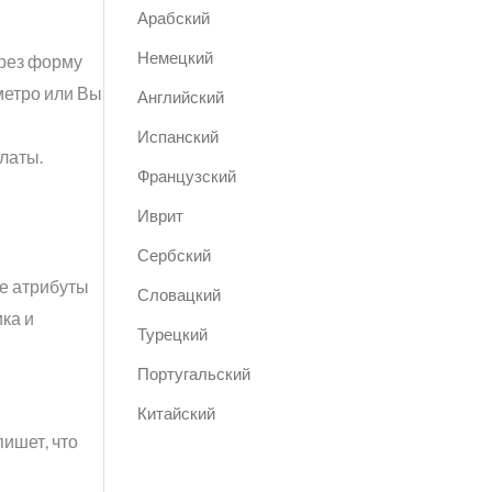
Арабский
Немецкий
ерез форму
метро или Вы
Английский
Испанский
латы.
Французский
Иврит
Сербский
е атрибуты
Словацкий
ка и
Турецкий
Португальский
Китайский
пишет, что