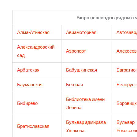
Бюро переводов рядом с 
Алма-Атинская
Авиамоторная
Автозаво
Александровский
Аэропорт
Алексеев
сад
Арбатская
Бабушкинская
Багратио
Бауманская
Беговая
Белорусс
Библиотека имени
Бибирево
Боровицк
Ленина
Бульвар адмирала
Бульвар
Братиславская
Ушакова
Рокоссов