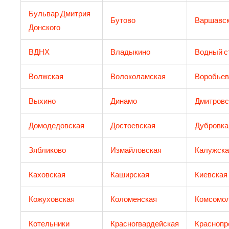
Бульвар Дмитрия
Бутово
Варшавс
Донского
ВДНХ
Владыкино
Водный с
Волжская
Волоколамская
Воробьев
Выхино
Динамо
Дмитровс
Домодедовская
Достоевская
Дубровка
Зябликово
Измайловская
Калужска
Каховская
Каширская
Киевская
Кожуховская
Коломенская
Комсомол
Котельники
Красногвардейская
Краснопр