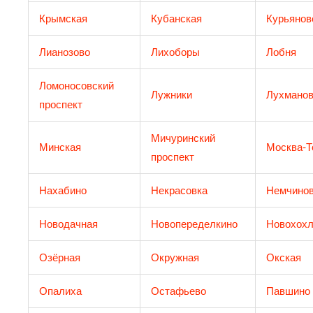
Крымская
Кубанская
Курьянов
Лианозово
Лихоборы
Лобня
Ломоносовский
Лужники
Лухманов
проспект
Мичуринский
Минская
Москва-Т
проспект
Нахабино
Некрасовка
Немчинов
Новодачная
Новопеределкино
Новохохл
Озёрная
Окружная
Окская
Опалиха
Остафьево
Павшино