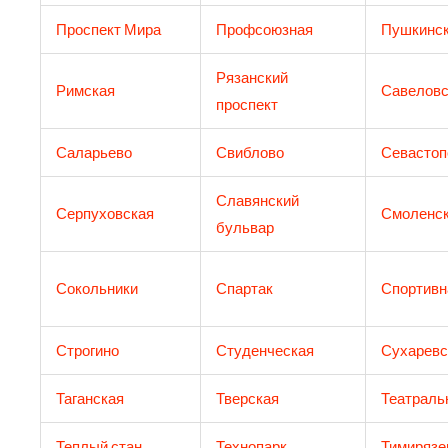
Проспект Мира
Профсоюзная
Пушкинс
Рязанский
Римская
Савеловс
проспект
Саларьево
Свиблово
Севастоп
Славянский
Серпуховская
Смоленс
бульвар
Сокольники
Спартак
Спортивн
Строгино
Студенческая
Сухаревс
Таганская
Тверская
Театраль
Теплый стан
Технопарк
Тимирязе