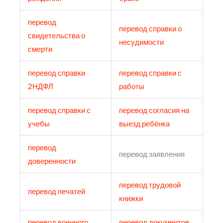
перевод
перевод справки о
свидетельства о
несудимости
смерти
перевод справки
перевод справки с
2НДФЛ
работы
перевод справки с
перевод согласия на
учебы
выезд ребёнка
перевод
перевод заявления
доверенности
перевод трудовой
перевод печатей
книжки
перевод военного
перевод документов