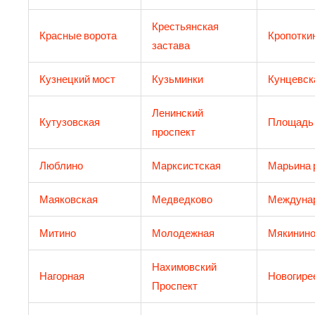
Крестьянская
Красные ворота
Кропотки
застава
Кузнецкий мост
Кузьминки
Кунцевск
Ленинский
Кутузовская
Площадь
проспект
Люблино
Марксистская
Марьина 
Маяковская
Медведково
Междуна
Митино
Молодежная
Мякинин
Нахимовский
Нагорная
Новогире
Проспект