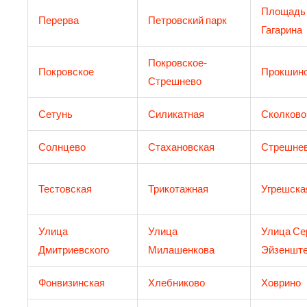
Площадь
Перерва
Петровский парк
Гагарина
Покровское-
Покровское
Прокшин
Стрешнево
Сетунь
Силикатная
Сколково
Солнцево
Стахановская
Стрешне
Тестовская
Трикотажная
Угрешска
Улица
Улица
Улица Се
Дмитриевского
Милашенкова
Эйзеншт
Фонвизинская
Хлебниково
Ховрино