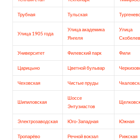
Трубная
Тульская
Тургенев
Улица академика
Улица
Улица 1905 года
Янгеля
Скобелев
Университет
Филевский парк
Фили
Царицыно
Цветной бульвар
Черкизов
Чеховская
Чистые пруды
Чкаловск
Шоссе
Шипиловская
Щелковс
Энтузиастов
Электрозаводская
Юго-Западная
Южная
Тропарёво
Речной вокзал
Рижская