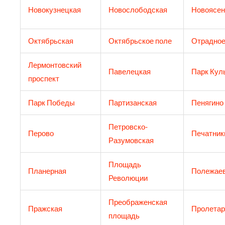
Новокузнецкая
Новослободская
Новоясен
Октябрьская
Октябрьское поле
Отрадно
Лермонтовский
Павелецкая
Парк Кул
проспект
Парк Победы
Партизанская
Пенягино
Петровско-
Перово
Печатник
Разумовская
Площадь
Планерная
Полежаев
Революции
Преображенская
Пражская
Пролетар
площадь