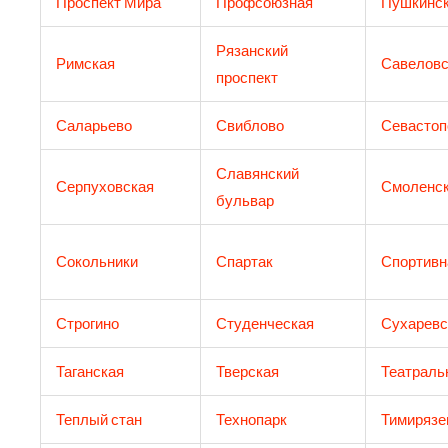
Проспект Мира
Профсоюзная
Пушкинс
Рязанский
Римская
Савеловс
проспект
Саларьево
Свиблово
Севастоп
Славянский
Серпуховская
Смоленс
бульвар
Сокольники
Спартак
Спортивн
Строгино
Студенческая
Сухаревс
Таганская
Тверская
Театраль
Теплый стан
Технопарк
Тимирязе