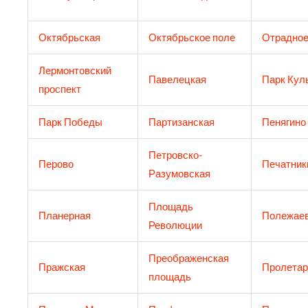
Октябрьская
Октябрьское поле
Отрадно
Лермонтовский
Павелецкая
Парк Кул
проспект
Парк Победы
Партизанская
Пенягино
Петровско-
Перово
Печатник
Разумовская
Площадь
Планерная
Полежаев
Революции
Преображенская
Пражская
Пролетар
площадь