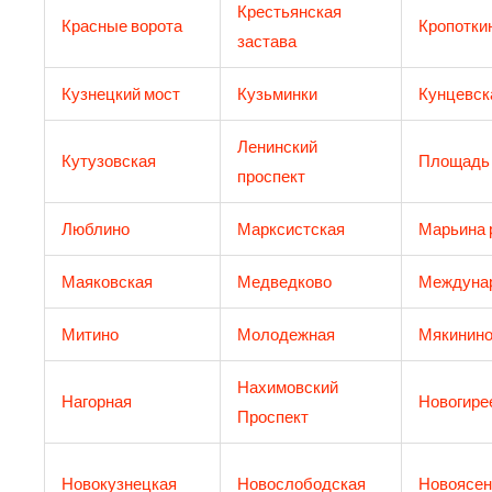
Крестьянская
Красные ворота
Кропотки
застава
Кузнецкий мост
Кузьминки
Кунцевск
Ленинский
Кутузовская
Площадь
проспект
Люблино
Марксистская
Марьина 
Маяковская
Медведково
Междуна
Митино
Молодежная
Мякинин
Нахимовский
Нагорная
Новогире
Проспект
Новокузнецкая
Новослободская
Новоясен