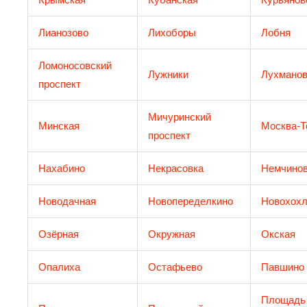
Лианозово
Лихоборы
Лобня
Ломоносовский
Лужники
Лухманов
проспект
Мичуринский
Минская
Москва-Т
проспект
Нахабино
Некрасовка
Немчинов
Новодачная
Новопеределкино
Новохохл
Озёрная
Окружная
Окская
Опалиха
Остафьево
Павшино
Площадь