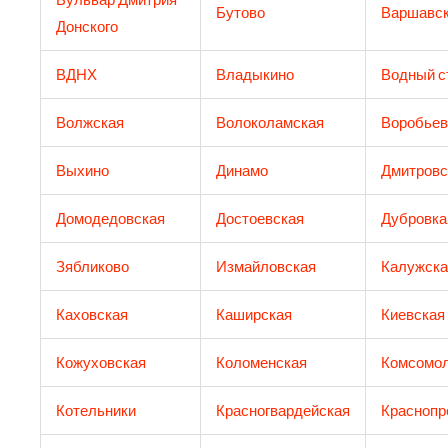
Бутово
Варшавс
Донского
ВДНХ
Владыкино
Водный с
Волжская
Волоколамская
Воробьев
Выхино
Динамо
Дмитровс
Домодедовская
Достоевская
Дубровка
Зябликово
Измайловская
Калужска
Каховская
Каширская
Киевская
Кожуховская
Коломенская
Комсомол
Котельники
Красногвардейская
Краснопр