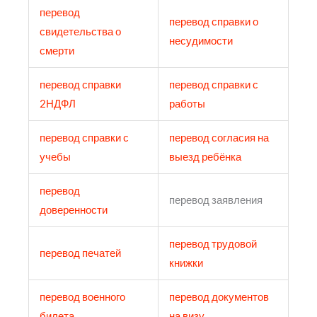
перевод
перевод справки о
свидетельства о
несудимости
смерти
перевод справки
перевод справки с
2НДФЛ
работы
перевод справки с
перевод согласия на
учебы
выезд ребёнка
перевод
перевод заявления
доверенности
перевод трудовой
перевод печатей
книжки
перевод военного
перевод документов
билета
на визу