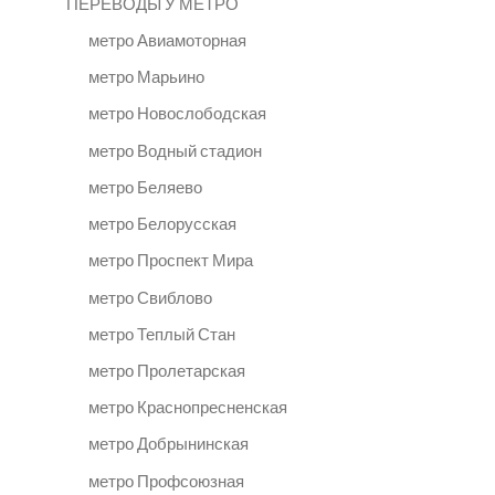
ПЕРЕВОДЫ У МЕТРО
метро Авиамоторная
метро Марьино
метро Новослободская
метро Водный стадион
метро Беляево
метро Белорусская
метро Проспект Мира
метро Свиблово
метро Теплый Стан
метро Пролетарская
метро Краснопресненская
метро Добрынинская
метро Профсоюзная